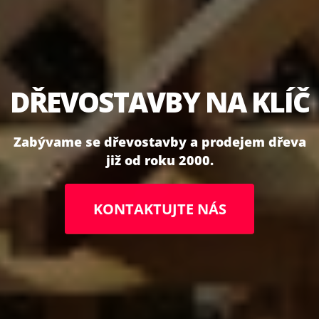
DŘEVOSTAVBY NA KLÍČ
Z
a
b
ý
v
a
m
e
s
e
d
ř
e
v
o
s
t
a
v
b
y
a
p
r
o
d
e
j
e
m
d
ř
e
v
a
j
i
ž
o
d
r
o
k
u
2
0
0
0
.
KONTAKTUJTE NÁS